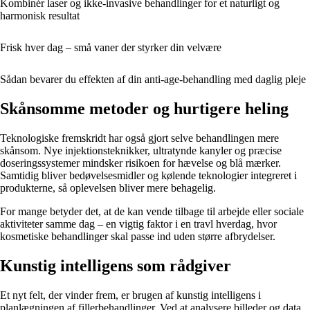
Kombinér laser og ikke-invasive behandlinger for et naturligt og
harmonisk resultat
Frisk hver dag – små vaner der styrker din velvære
Sådan bevarer du effekten af din anti-age-behandling med daglig pleje
Skånsomme metoder og hurtigere heling
Teknologiske fremskridt har også gjort selve behandlingen mere
skånsom. Nye injektionsteknikker, ultratynde kanyler og præcise
doseringssystemer mindsker risikoen for hævelse og blå mærker.
Samtidig bliver bedøvelsesmidler og kølende teknologier integreret i
produkterne, så oplevelsen bliver mere behagelig.
For mange betyder det, at de kan vende tilbage til arbejde eller sociale
aktiviteter samme dag – en vigtig faktor i en travl hverdag, hvor
kosmetiske behandlinger skal passe ind uden større afbrydelser.
Kunstig intelligens som rådgiver
Et nyt felt, der vinder frem, er brugen af kunstig intelligens i
planlægningen af fillerbehandlinger. Ved at analysere billeder og data