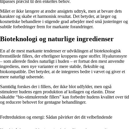
tilpasses præcist til den enkeltes behov.
Målet er ikke længere at ændre ansigtets udtryk, men at bevare dets
karakter og skabe et harmonisk resultat. Det betyder, at læger og
kosmetiske behandlere i stigende grad arbejder med små justeringer og
subtile forbedringer frem for markante forandringer.
Bioteknologi og naturlige ingredienser
En af de mest markante tendenser er udviklingen af bioteknologisk
fremstillede fillers, der efterligner kroppens egne stoffer. Hyaluronsyre
– som allerede findes naturligt i huden – er fortsat den mest anvendte
ingrediens, men nye varianter er mere stabile, fleksible og
biokompatible. Det betyder, at de integreres bedre i vævet og giver et
mere naturligt udseende.
Samtidig forskes der i fillers, der ikke blot udfylder, men også
stimulerer hudens egen produktion af kollagen og elastin. Disse
såkaldte “bio-stimulerende fillers” kan forbedre hudens kvalitet over tid
og reducere behovet for gentagne behandlinger.
Fedtreduktion og energi: Sådan påvirker det dit velbefindende