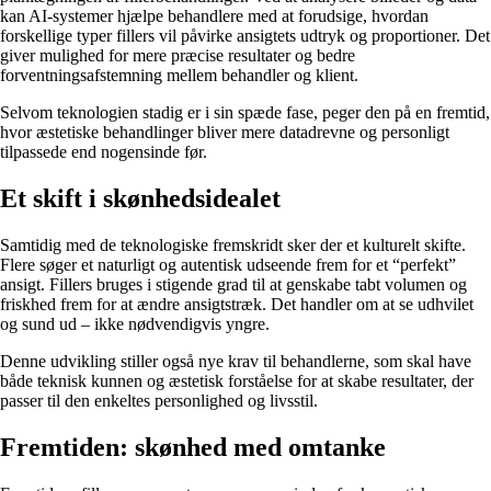
kan AI-systemer hjælpe behandlere med at forudsige, hvordan
forskellige typer fillers vil påvirke ansigtets udtryk og proportioner. Det
giver mulighed for mere præcise resultater og bedre
forventningsafstemning mellem behandler og klient.
Selvom teknologien stadig er i sin spæde fase, peger den på en fremtid,
hvor æstetiske behandlinger bliver mere datadrevne og personligt
tilpassede end nogensinde før.
Et skift i skønhedsidealet
Samtidig med de teknologiske fremskridt sker der et kulturelt skifte.
Flere søger et naturligt og autentisk udseende frem for et “perfekt”
ansigt. Fillers bruges i stigende grad til at genskabe tabt volumen og
friskhed frem for at ændre ansigtstræk. Det handler om at se udhvilet
og sund ud – ikke nødvendigvis yngre.
Denne udvikling stiller også nye krav til behandlerne, som skal have
både teknisk kunnen og æstetisk forståelse for at skabe resultater, der
passer til den enkeltes personlighed og livsstil.
Fremtiden: skønhed med omtanke