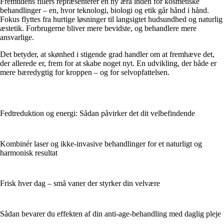
Fremtidens fillers repræsenterer en ny æra inden for kosmetiske
behandlinger – en, hvor teknologi, biologi og etik går hånd i hånd.
Fokus flyttes fra hurtige løsninger til langsigtet hudsundhed og naturlig
æstetik. Forbrugerne bliver mere bevidste, og behandlere mere
ansvarlige.
Det betyder, at skønhed i stigende grad handler om at fremhæve det,
der allerede er, frem for at skabe noget nyt. En udvikling, der både er
mere bæredygtig for kroppen – og for selvopfattelsen.
Fedtreduktion og energi: Sådan påvirker det dit velbefindende
Kombinér laser og ikke-invasive behandlinger for et naturligt og
harmonisk resultat
Frisk hver dag – små vaner der styrker din velvære
Sådan bevarer du effekten af din anti-age-behandling med daglig pleje