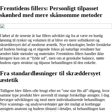
Fremtidens fillers: Personligt tilpasset
skønhed med mere skånsomme metoder
I løbet af de seneste år har fillers udviklet sig fra at være en hurtig
løsning til rynker og volumen til at blive en mere sofistikeret og
skræddersyet del af moderne æstetik. Nye teknologier, bedre forståelse
af hudens biologi og et stigende fokus på naturlige resultater har
ændret både metoder og materialer. Fremtidens fillers handler ikke
længere kun om at “fylde ud”, men om at genskabe balance, støtte
hudens egen struktur og tilpasse behandlingen til den enkelte.
Fra standardløsninger til skræddersyet
æstetik
Tidligere blev fillers ofte brugt efter en “one size fits all”-tilgang, hvor
samme type produkt blev anvendt til mange forskellige ansigter. I dag
bevæger udviklingen sig mod mere individualiserede behandlinger.
Nye scannings- og analyseværktøjer gør det muligt at kortlægge
ansigtets anatomi og hudens tilstand i detaljer, så behandlingen kan