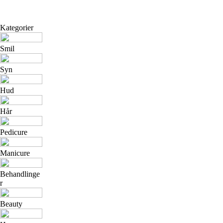
Kategorier
Smil
Syn
Hud
Hår
Pedicure
Manicure
Behandlinge
r
Beauty