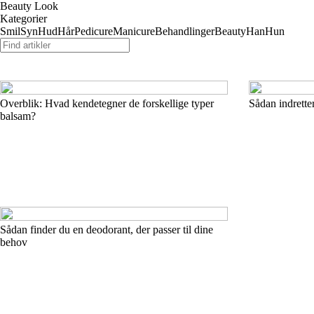
Beauty Look
Kategorier
Smil
Syn
Hud
Hår
Pedicure
Manicure
Behandlinger
Beauty
Han
Hun
Overblik: Hvad kendetegner de forskellige typer
Sådan indrette
balsam?
Sådan finder du en deodorant, der passer til dine
behov