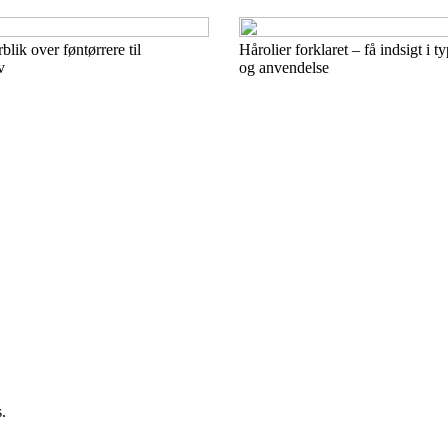
blik over føntørrere til
Hårolier forklaret – få indsigt i 
v
og anvendelse
.