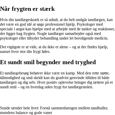
Når frygten er stærk
Hvis din tandlægeskræk er så udtalt, at du helt undgår tandlægen, kan
det være en god idé at søge professionel hjælp. Psykologer med
speciale i angst kan hjælpe med at arbejde med de tanker og reaktioner,
der ligger bag frygten. Nogle tandlæger samarbejder også med
psykologer eller tilbyder behandling under let beroligende medicin.
Det vigtigste er at vide, at du ikke er alene – og at der findes hjælp,
uanset hvor stor din frygt føles.
Et sundt smil begynder med tryghed
Et tandlægebesøg behøver ikke være en kamp. Med den rette støtte,
tålmodighed og små skridt kan du gradvist genvinde tilliden til både
tandlægen og dig selv. Hver positiv oplevelse bringer dig tættere på et
sundt smil – og en hverdag uden frygt for tandlægestolen.
Sunde tænder hele livet: Forstå sammenhængen mellem tandhuller,
mundens balance og gode vaner