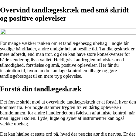
Overvind tandlægeskræk med små skridt
og positive oplevelser
For mange vækker tanken om et tandlægebesøg ubehag – nogle får
svedige håndflader, andre undgår helt at bestille tid. Tandlægeskræk er
mere udbredt, end man tror, og den kan have store konsekvenser for
både tænder og livskvalitet. Heldigvis kan frygten mindskes med
tålmodighed, forståelse og små, positive oplevelser. Her får du
inspiration til, hvordan du kan tage kontrollen tilbage og gøre
tandlægebesøget til en mere tryg oplevelse.
Forstå din tandlægeskræk
Det første skridt mod at overvinde tandlægeskræk er at forstå, hvor den
kommer fra. For nogle stammer frygten fra en dårlig oplevelse i
barndommen, for andre handler det om følelsen af at miste kontrol, når
man ligger i stolen. Lyde, lugte og synet af instrumenter kan også
vække ubehag.
Det kan hjælpe at sætte ord på, hvad der præcist gør dig nervøs. Er det