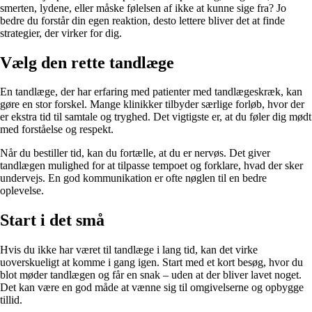
smerten, lydene, eller måske følelsen af ikke at kunne sige fra? Jo
bedre du forstår din egen reaktion, desto lettere bliver det at finde
strategier, der virker for dig.
Vælg den rette tandlæge
En tandlæge, der har erfaring med patienter med tandlægeskræk, kan
gøre en stor forskel. Mange klinikker tilbyder særlige forløb, hvor der
er ekstra tid til samtale og tryghed. Det vigtigste er, at du føler dig mødt
med forståelse og respekt.
Når du bestiller tid, kan du fortælle, at du er nervøs. Det giver
tandlægen mulighed for at tilpasse tempoet og forklare, hvad der sker
undervejs. En god kommunikation er ofte nøglen til en bedre
oplevelse.
Start i det små
Hvis du ikke har været til tandlæge i lang tid, kan det virke
uoverskueligt at komme i gang igen. Start med et kort besøg, hvor du
blot møder tandlægen og får en snak – uden at der bliver lavet noget.
Det kan være en god måde at vænne sig til omgivelserne og opbygge
tillid.