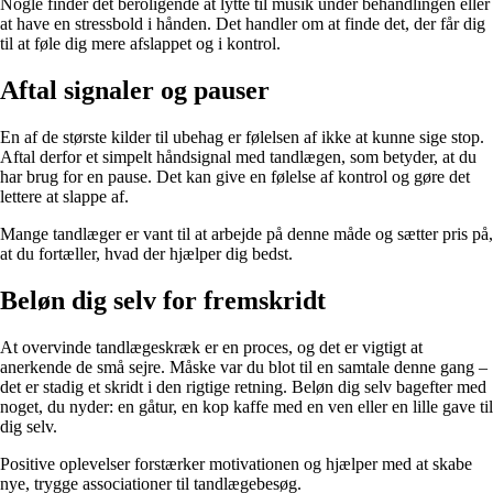
Nogle finder det beroligende at lytte til musik under behandlingen eller
at have en stressbold i hånden. Det handler om at finde det, der får dig
til at føle dig mere afslappet og i kontrol.
Aftal signaler og pauser
En af de største kilder til ubehag er følelsen af ikke at kunne sige stop.
Aftal derfor et simpelt håndsignal med tandlægen, som betyder, at du
har brug for en pause. Det kan give en følelse af kontrol og gøre det
lettere at slappe af.
Mange tandlæger er vant til at arbejde på denne måde og sætter pris på,
at du fortæller, hvad der hjælper dig bedst.
Beløn dig selv for fremskridt
At overvinde tandlægeskræk er en proces, og det er vigtigt at
anerkende de små sejre. Måske var du blot til en samtale denne gang –
det er stadig et skridt i den rigtige retning. Beløn dig selv bagefter med
noget, du nyder: en gåtur, en kop kaffe med en ven eller en lille gave til
dig selv.
Positive oplevelser forstærker motivationen og hjælper med at skabe
nye, trygge associationer til tandlægebesøg.