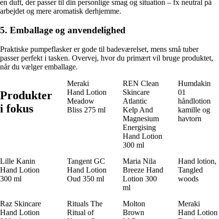
en duft, der passer til din personlige smag og situation – fx neutral på
arbejdet og mere aromatisk derhjemme.
5. Emballage og anvendelighed
Praktiske pumpeflasker er gode til badeværelset, mens små tuber
passer perfekt i tasken. Overvej, hvor du primært vil bruge produktet,
når du vælger emballage.
Meraki
REN Clean
Humdakin
Hand Lotion
Skincare
01
Produkter
Meadow
Atlantic
håndlotion
i fokus
Bliss 275 ml
Kelp And
kamille og
Magnesium
havtorn
Energising
Hand Lotion
300 ml
Lille Kanin
Tangent GC
Maria Nila
Hand lotion,
Hand Lotion
Hand Lotion
Breeze Hand
Tangled
300 ml
Oud 350 ml
Lotion 300
woods
ml
Raz Skincare
Rituals The
Molton
Meraki
Hand Lotion
Ritual of
Brown
Hand Lotion