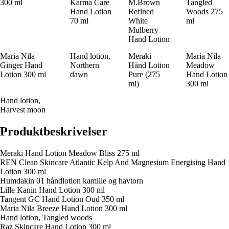
300 ml
Karma Care
M.Brown
Tangled
Hand Lotion
Refined
Woods 275
70 ml
White
ml
Mulberry
Hand Lotion
Maria Nila
Hand lotion,
Meraki
Maria Nila
Ginger Hand
Northern
Hånd Lotion
Meadow
Lotion 300 ml
dawn
Pure (275
Hand Lotion
ml)
300 ml
Hand lotion,
Harvest moon
Produktbeskrivelser
Meraki Hand Lotion Meadow Bliss 275 ml
REN Clean Skincare Atlantic Kelp And Magnesium Energising Hand
Lotion 300 ml
Humdakin 01 håndlotion kamille og havtorn
Lille Kanin Hand Lotion 300 ml
Tangent GC Hand Lotion Oud 350 ml
Maria Nila Breeze Hand Lotion 300 ml
Hand lotion, Tangled woods
Raz Skincare Hand Lotion 300 ml