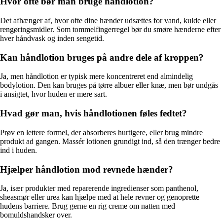
Hvor ofte bør man bruge håndlotion?
Det afhænger af, hvor ofte dine hænder udsættes for vand, kulde eller
rengøringsmidler. Som tommelfingerregel bør du smøre hænderne efter
hver håndvask og inden sengetid.
Kan håndlotion bruges på andre dele af kroppen?
Ja, men håndlotion er typisk mere koncentreret end almindelig
bodylotion. Den kan bruges på tørre albuer eller knæ, men bør undgås
i ansigtet, hvor huden er mere sart.
Hvad gør man, hvis håndlotionen føles fedtet?
Prøv en lettere formel, der absorberes hurtigere, eller brug mindre
produkt ad gangen. Massér lotionen grundigt ind, så den trænger bedre
ind i huden.
Hjælper håndlotion mod revnede hænder?
Ja, især produkter med reparerende ingredienser som panthenol,
sheasmør eller urea kan hjælpe med at hele revner og genoprette
hudens barriere. Brug gerne en rig creme om natten med
bomuldshandsker over.