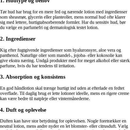
1. Hudtype og behov
Tør hud har brug for en mere fed og nærende lotion med ingredienser
som sheasmør, glycerin eller planteolier, mens normal hud ofte klarer
sig med lettere, hurtigtabsorberende formler. Har du sensitiv hud, bør
du vælge en parfumefri og dermatologisk testet lotion.
2. Ingredienser
Kig efter fugtgivende ingredienser som hyaluronsyre, aloe vera og
panthenol. Naturlige olier som mandel-, jojoba- eller kokosolie kan
give ekstra næring. Undgå produkter med for meget alkohol eller stærk
parfume, hvis du har tendens til irritation.
3. Absorption og konsistens
En god håndlotion skal trænge hurtigt ind uden at efterlade en fedtet
overflade. Til daglig brug er lette lotioner ideelle, mens en rigere creme
kan være bedre til natpleje eller vintermånederne.
4. Duft og oplevelse
Duften kan have stor betydning for oplevelsen. Nogle foretrækker en
neutral lotion, mens andre nyder en let blomster- eller citrusduft. Vælg