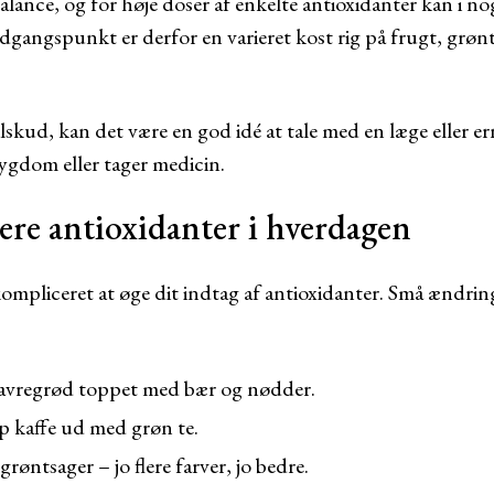
ance, og for høje doser af enkelte antioxidanter kan i no
dgangspunkt er derfor en varieret kost rig på frugt, grø
lskud, kan det være en god idé at tale med en læge eller e
sygdom eller tager medicin.
lere antioxidanter i hverdagen
ompliceret at øge dit indtag af antioxidanter. Små ændrin
avregrød toppet med bær og nødder.
op kaffe ud med grøn te.
grøntsager – jo flere farver, jo bedre.