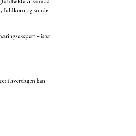
gle tilfælde virke mod
nt, fuldkorn og sunde
rnæringsekspert – især
ger i hverdagen kan