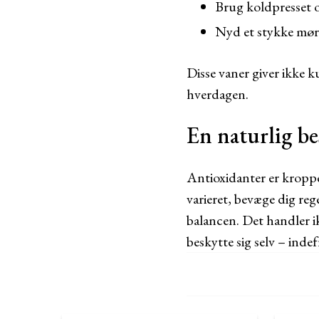
Brug koldpresset ol
Nyd et stykke mør
Disse vaner giver ikke k
hverdagen.
En naturlig be
Antioxidanter er kroppe
varieret, bevæge dig r
balancen. Det handler i
beskytte sig selv – inde