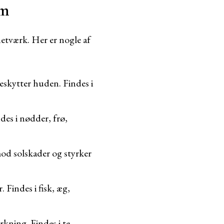
em
etværk. Her er nogle af
eskytter huden. Findes i
des i nødder, frø,
od solskader og styrker
 Findes i fisk, æg,
kning. Findes i te,