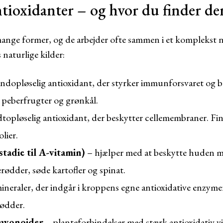
ntioxidanter – og hvor du finder d
mange former, og de arbejder ofte sammen i et komplekst n
naturlige kilder:
ndopløselig antioxidant, der styrker immunforsvaret og b
, peberfrugter og grønkål.
topløselig antioxidant, der beskytter cellemembraner. Fin
lier.
tadie til A-vitamin)
– hjælper med at beskytte huden m
erødder, søde kartofler og spinat.
ineraler, der indgår i kroppens egne antioxidative enzymer.
ødder.
lavonoider
– planteforbindelser med stærk antioxidativ vir