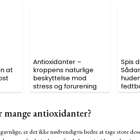
Antioxidanter –
Spis d
n at
kroppens naturlige
Sådan
ost
beskyttelse mod
huden
stress og forurening
fedtb
r mange antioxidanter?
gavnlige, er det ikke nødvendigvis bedre at tage store dos