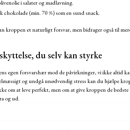
ivenolie i salater og madlavning.
k chokolade (min. 70 %) som en sund snack.
un kroppen et naturligt forsvar, men bidrager også til mere
skyttelse, du selv kan styrke
ns egen forsvarshær mod de påvirkninger, vi ikke altid ka
egelmæssigt og undgå unødvendig stress kan du hjælpe kr
kke om at leve perfekt, men om at give kroppen de bedste b
fra og ud.