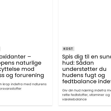
KOST
oxidanter –
Spis dig til en su
ppens naturlige
hud: Sådan
kyttelse mod
understøtter du
ss og forurening
hudens fugt og
fedtbalance inde
in krop indefra med naturens
rsvarsstoffer
Giv din hud næring indefra 
rette fedtstoffer, vitaminer og
væskebalance