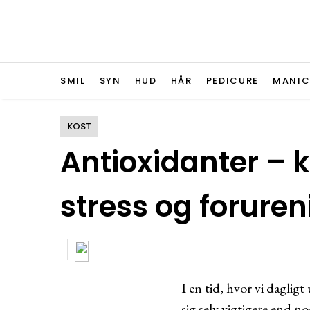
SMIL
SYN
HUD
HÅR
PEDICURE
MANIC
KOST
Antioxidanter – 
stress og foruren
I en tid, hvor vi daglig
sig selv vigtigere end n