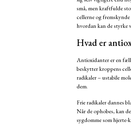
små, men kraftfulde stof
cellerne og fremskynde 
hvordan kan de styrke 
Hvad er antio
Antioxidanter er en fæl
beskytter kroppens celle
radikaler – ustabile mol
dem.
Frie radikaler dannes b
Når de ophobes, kan de 
sygdomme som hjerte-ka