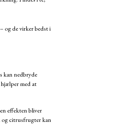
 – og de virker bedst i
ess kan nedbryde
r hjælper med at
n effekten bliver
og citrusfrugter kan