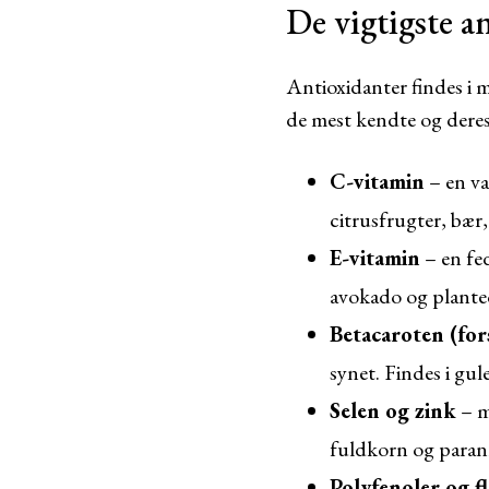
De vigtigste a
Antioxidanter findes i 
de mest kendte og deres 
C-vitamin
– en va
citrusfrugter, bær
E-vitamin
– en fed
avokado og planteo
Betacaroten (fors
synet. Findes i gul
Selen og zink
– m
fuldkorn og paran
Polyfenoler og f