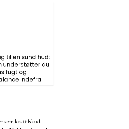
ig til en sund hud:
 understøtter du
s fugt og
alance indefra
er som kosttilskud.