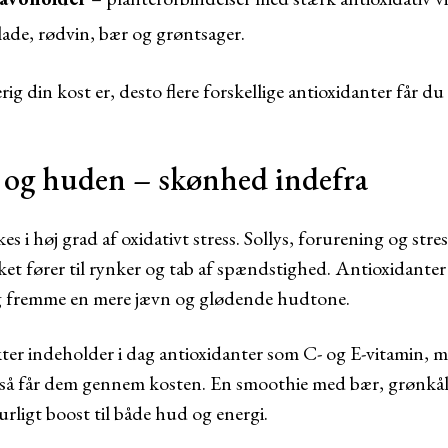
ade, rødvin, bær og grøntsager.
rig din kost er, desto flere forskellige antioxidanter får du
 og huden – skønhed indefra
 i høj grad af oxidativt stress. Sollys, forurening og str
lket fører til rynker og tab af spændstighed. Antioxidante
g fremme en mere jævn og glødende hudtone.
 indeholder i dag antioxidanter som C- og E-vitamin, me
så får dem gennem kosten. En smoothie med bær, grønkål 
urligt boost til både hud og energi.