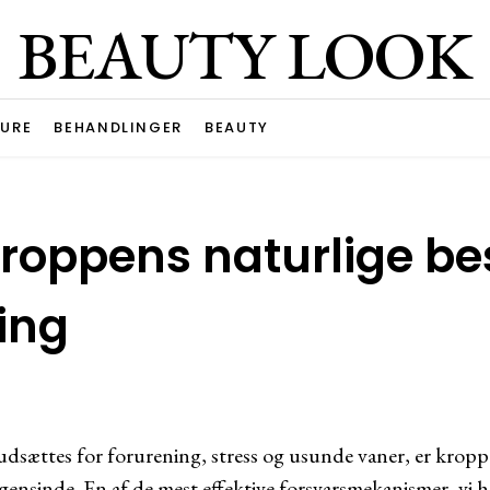
BEAUTY LOOK
URE
BEHANDLINGER
BEAUTY
kroppens naturlige b
ing
t udsættes for forurening, stress og usunde vaner, er kropp
ogensinde. En af de mest effektive forsvarsmekanismer, vi h