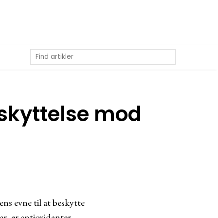
eskyttelse mod
ens evne til at beskytte
ar, er antioxidanter –