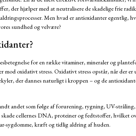
fer, der hjælper med at neutralisere de skadelige frie radi
aldringsprocesser. Men hvad er antioxidanter egentlig, hv
vores sundhed og velvære?
xidanter?
lesbetegnelse for en række vitaminer, mineraler og plantef
r mod oxidativt stress. Oxidativt stress opstår, når der er
ekyler, der dannes naturligt i kroppen – og de antioxidante
landt andet som følge af forurening, rygning, UV-stråling,
skade cellernes DNA, proteiner og fedtstoffer, hvilket ove
r-sygdomme, kræft og tidlig aldring af huden.