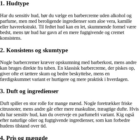
1. Hudtype
Har du sensitiv hud, bør du vælge en barbercreme uden alkohol og
parfume, men med beroligende ingredienser som aloe vera, kamille
eller havreekstrakt. Til fedtet hud kan en let, skummende formel være
bedst, mens tør hud har gavn af en mere fugtgivende og cremet
konsistens.
2. Konsistens og skumtype
Nogle barbercremer kræver opskumning med barberkost, mens andre
kan bruges direkte fra tuben. En klassisk barbercreme, der piskes op,
giver ofte et tættere skum og bedre beskyttelse, mens en
færdigskummet variant er hurtigere og mere praktisk i hverdagen.
3. Duft og ingredienser
Duft spiller en stor rolle for mange mænd. Nogle foretrækker friske
citrusnoter, mens andre går efter mere maskuline, træagtige dufte. Hvis
du har sensitiv hud, kan du overveje en parfumefri variant. Kig også
efter naturlige olier og fugtgivende ingredienser, som kan forbedre
hudens tilstand over tid.
4. Pris og mængde