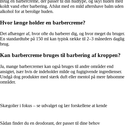
Brug en barbercreme, der passer til din hudtype, og skyl huden med
koldt vand efter barbering. Afslut med en mild aftershave balm uden
alkohol for at berolige huden.
Hvor længe holder en barbercreme?
Det afhænger af, hvor ofte du barberer dig, og hvor meget du bruger.
En standardtube på 150 ml kan typisk række til 2–3 måneders daglig
brug.
Kan barbercreme bruges til barbering af kroppen?
Ja, mange barbercremer kan også bruges til andre områder end
ansigtet, især hvis de indeholder milde og fugtgivende ingredienser.
Undgå dog produkter med stærk duft eller mentol på mere følsomme
områder.
Skægolier i fokus – se udvalget og lær forskellene at kende
Sådan finder du en deodorant, der passer til dine behov