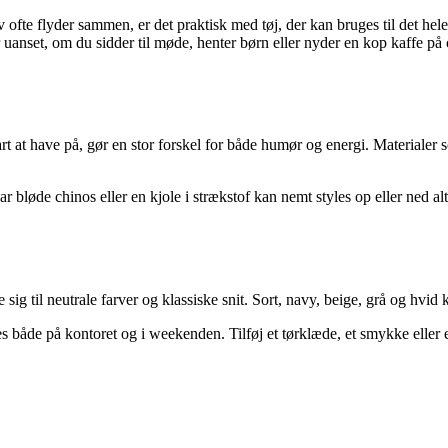
 ofte flyder sammen, er det praktisk med tøj, der kan bruges til det hel
anset, om du sidder til møde, henter børn eller nyder en kop kaffe på c
rart at have på, gør en stor forskel for både humør og energi. Material
ar bløde chinos eller en kjole i strækstof kan nemt styles op eller ned a
ig til neutrale farver og klassiske snit. Sort, navy, beige, grå og hvid
s både på kontoret og i weekenden. Tilføj et tørklæde, et smykke eller e