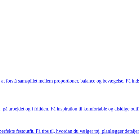
t forstå samspillet mellem proportioner, balance og bevægelse. Få indsig
rbejdet og i fritiden. Få inspiration til komfortable og alsidige outfits
rfekte festoutfit. Få tips til, hvordan du vælger tøj, planlægger detalje