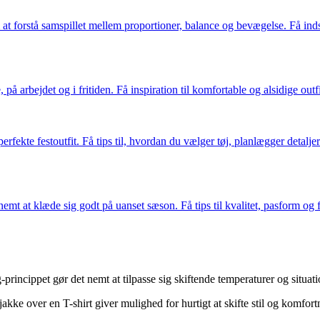
t forstå samspillet mellem proportioner, balance og bevægelse. Få indsig
rbejdet og i fritiden. Få inspiration til komfortable og alsidige outfits
rfekte festoutfit. Få tips til, hvordan du vælger tøj, planlægger detalje
mt at klæde sig godt på uanset sæson. Få tips til kvalitet, pasform og f
princippet gør det nemt at tilpasse sig skiftende temperaturer og situati
 jakke over en T-shirt giver mulighed for hurtigt at skifte stil og komfo