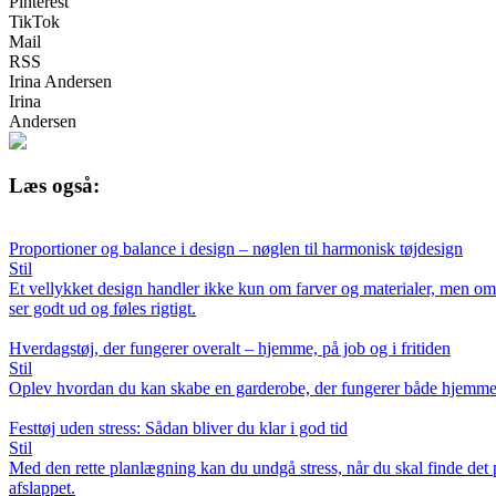
Pinterest
TikTok
Mail
RSS
Irina Andersen
Irina
Andersen
Læs også:
Proportioner og balance i design – nøglen til harmonisk tøjdesign
Stil
Et vellykket design handler ikke kun om farver og materialer, men om a
ser godt ud og føles rigtigt.
Hverdagstøj, der fungerer overalt – hjemme, på job og i fritiden
Stil
Oplev hvordan du kan skabe en garderobe, der fungerer både hjemme, på a
Festtøj uden stress: Sådan bliver du klar i god tid
Stil
Med den rette planlægning kan du undgå stress, når du skal finde det pe
afslappet.