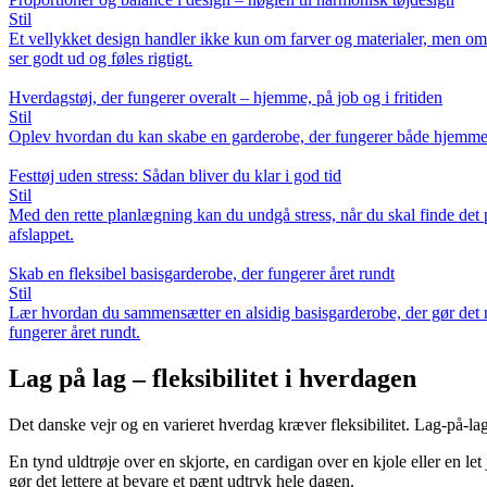
Stil
Et vellykket design handler ikke kun om farver og materialer, men om a
ser godt ud og føles rigtigt.
Hverdagstøj, der fungerer overalt – hjemme, på job og i fritiden
Stil
Oplev hvordan du kan skabe en garderobe, der fungerer både hjemme, på a
Festtøj uden stress: Sådan bliver du klar i god tid
Stil
Med den rette planlægning kan du undgå stress, når du skal finde det pe
afslappet.
Skab en fleksibel basisgarderobe, der fungerer året rundt
Stil
Lær hvordan du sammensætter en alsidig basisgarderobe, der gør det ne
fungerer året rundt.
Lag på lag – fleksibilitet i hverdagen
Det danske vejr og en varieret hverdag kræver fleksibilitet. Lag-på-lag-
En tynd uldtrøje over en skjorte, en cardigan over en kjole eller en let
gør det lettere at bevare et pænt udtryk hele dagen.