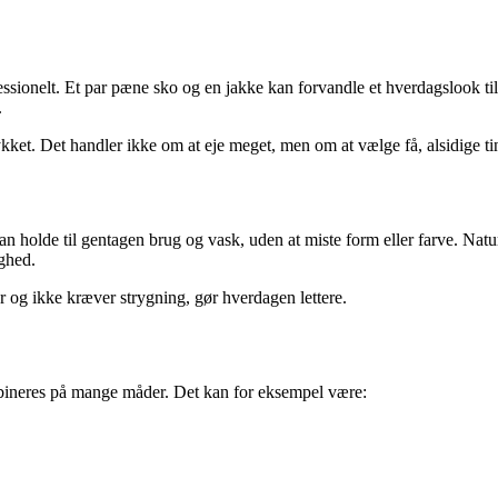
ofessionelt. Et par pæne sko og en jakke kan forvandle et hverdagslook til
.
trykket. Det handler ikke om at eje meget, men om at vælge få, alsidige 
der kan holde til gentagen brug og vask, uden at miste form eller farve. 
ghed.
 og ikke kræver strygning, gør hverdagen lettere.
mbineres på mange måder. Det kan for eksempel være: