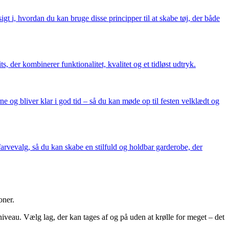
t i, hvordan du kan bruge disse principper til at skabe tøj, der både
, der kombinerer funktionalitet, kvalitet og et tidløst udtryk.
rne og bliver klar i god tid – så du kan møde op til festen velklædt og
arvevalg, så du kan skabe en stilfuld og holdbar garderobe, der
oner.
rtniveau. Vælg lag, der kan tages af og på uden at krølle for meget – det