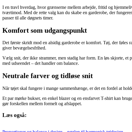
I en travl hverdag, hvor grænserne mellem arbejde, fritid og hjemmeliv
tværtimod. Med de rette valg kan du skabe en garderobe, der fungerer u
passer til alle døgnets timer.
Komfort som udgangspunkt
Det første skridt mod en alsidig garderobe er komfort. Tøj, der føles 
giver bevægelsesfrihed.
Vælg snit, der ikke strammer, men stadig har form. En løs skjorte, et p
med udseendet – det handler om balance.
Neutrale farver og tidløse snit
Når tøjet skal fungere i mange sammenhænge, er det en fordel at holde s
Et par mørke bukser, en enkel blazer og en ensfarvet T-shirt kan bruge
gør forskellen mellem formelt og afslappet.
Læs også:
Proportioner og balance i design – nøglen til harmonisk tøjdesign