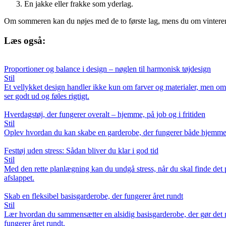
En jakke eller frakke som yderlag.
Om sommeren kan du nøjes med de to første lag, mens du om vinteren t
Læs også:
Proportioner og balance i design – nøglen til harmonisk tøjdesign
Stil
Et vellykket design handler ikke kun om farver og materialer, men om a
ser godt ud og føles rigtigt.
Hverdagstøj, der fungerer overalt – hjemme, på job og i fritiden
Stil
Oplev hvordan du kan skabe en garderobe, der fungerer både hjemme, på a
Festtøj uden stress: Sådan bliver du klar i god tid
Stil
Med den rette planlægning kan du undgå stress, når du skal finde det pe
afslappet.
Skab en fleksibel basisgarderobe, der fungerer året rundt
Stil
Lær hvordan du sammensætter en alsidig basisgarderobe, der gør det ne
fungerer året rundt.