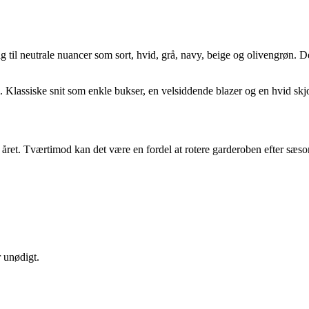
sig til neutrale nuancer som sort, hvid, grå, navy, beige og olivengrøn.
. Klassiske snit som enkle bukser, en velsiddende blazer og en hvid skj
e året. Tværtimod kan det være en fordel at rotere garderoben efter sæs
 unødigt.