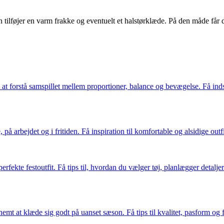
ilføjer en varm frakke og eventuelt et halstørklæde. På den måde får 
t forstå samspillet mellem proportioner, balance og bevægelse. Få indsig
rbejdet og i fritiden. Få inspiration til komfortable og alsidige outfits
rfekte festoutfit. Få tips til, hvordan du vælger tøj, planlægger detalje
mt at klæde sig godt på uanset sæson. Få tips til kvalitet, pasform og f