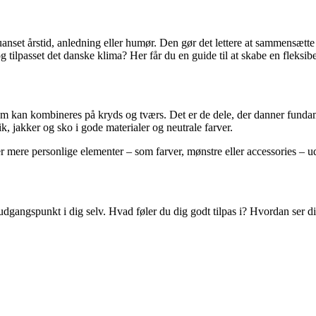
uanset årstid, anledning eller humør. Den gør det lettere at sammensætt
ilpasset det danske klima? Her får du en guide til at skabe en fleksibe
som kan kombineres på kryds og tværs. Det er de dele, der danner fundamen
k, jakker og sko i gode materialer og neutrale farver.
r mere personlige elementer – som farver, mønstre eller accessories – 
 udgangspunkt i dig selv. Hvad føler du dig godt tilpas i? Hvordan ser