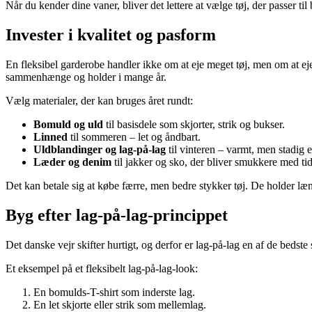
Når du kender dine vaner, bliver det lettere at vælge tøj, der passer til
Invester i kvalitet og pasform
En fleksibel garderobe handler ikke om at eje meget tøj, men om at eje de
sammenhænge og holder i mange år.
Vælg materialer, der kan bruges året rundt:
Bomuld og uld
til basisdele som skjorter, strik og bukser.
Linned
til sommeren – let og åndbart.
Uldblandinger og lag-på-lag
til vinteren – varmt, men stadig e
Læder og denim
til jakker og sko, der bliver smukkere med ti
Det kan betale sig at købe færre, men bedre stykker tøj. De holder læ
Byg efter lag-på-lag-princippet
Det danske vejr skifter hurtigt, og derfor er lag-på-lag en af de bedste
Et eksempel på et fleksibelt lag-på-lag-look:
En bomulds-T-shirt som inderste lag.
En let skjorte eller strik som mellemlag.