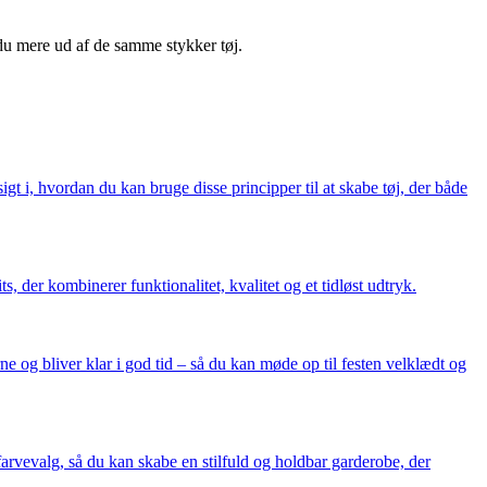
du mere ud af de samme stykker tøj.
t i, hvordan du kan bruge disse principper til at skabe tøj, der både
, der kombinerer funktionalitet, kvalitet og et tidløst udtryk.
rne og bliver klar i god tid – så du kan møde op til festen velklædt og
arvevalg, så du kan skabe en stilfuld og holdbar garderobe, der