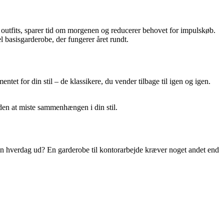
e outfits, sparer tid om morgenen og reducerer behovet for impulskøb.
l basisgarderobe, der fungerer året rundt.
tet for din stil – de klassikere, du vender tilbage til igen og igen.
uden at miste sammenhængen i din stil.
 din hverdag ud? En garderobe til kontorarbejde kræver noget andet end